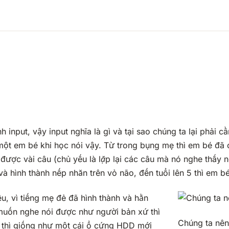
nput, vậy input nghĩa là gì và tại sao chúng ta lại phải cầ
ột em bé khi học nói vậy. Từ trong bụng mẹ thì em bé đã 
 được vài câu (
chủ yếu là lặp lại các câu mà nó nghe thấy n
u và hình thành nếp nhăn trên vỏ não, đến tuổi lên 5 thì em 
ều, vì tiếng mẹ đẻ đã hình thành và hằn
 muốn nghe nói được như người bản xứ thì
Chúng ta nên
 thì giống như một cái ổ cứng HDD mới