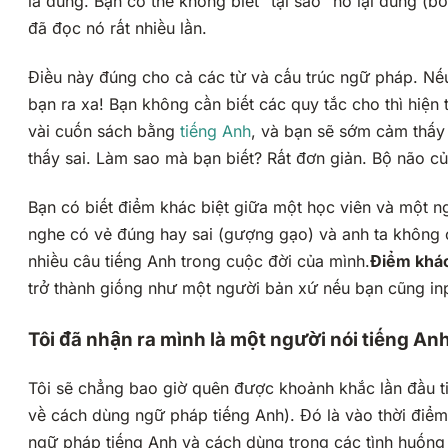
là đúng. Bạn có thể không biết “tại sao” nó lại đúng (b
đã đọc nó rất nhiều lần.
Điều này đúng cho cả các từ và cấu trúc ngữ pháp. Nế
bạn ra xa! Bạn không cần biết các quy tắc cho thì hiện 
vài cuốn sách bằng
tiếng Anh
, và bạn sẽ sớm cảm thấy 
thấy sai. Làm sao mà bạn biết? Rất đơn giản. Bộ não củ
Bạn có biết điểm khác biệt giữa một học viên và một n
nghe có vẻ đúng hay sai (gượng gạo) và anh ta không c
nhiều câu tiếng Anh trong cuộc đời của mình.
Điểm khác
trở thành giống như một người bản xứ nếu bạn cũng inp
Tôi đã nhận ra mình là một người nói tiếng An
Tôi sẽ chẳng bao giờ quên được khoảnh khắc lần đầu 
về cách dùng ngữ pháp tiếng Anh). Đó là vào thời điểm 
ngữ pháp tiếng Anh và cách dùng trong các tình huống