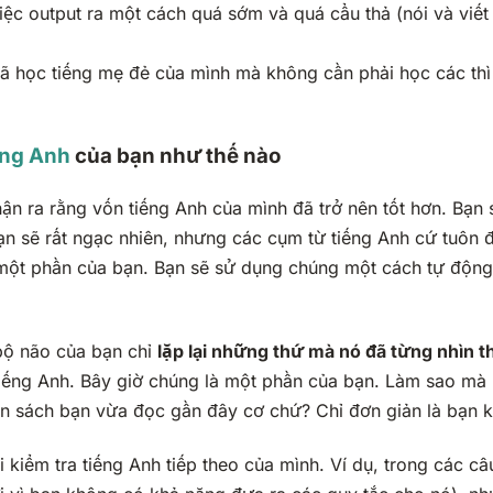
iệc output ra một cách quá sớm và quá cẩu thả (
nói và viết
đã học tiếng mẹ đẻ của mình mà không cần phải học các thì
ếng Anh
của bạn như thế nào
hận ra rằng vốn tiếng Anh của mình đã trở nên tốt hơn. Bạ
ạn sẽ rất ngạc nhiên, nhưng các cụm từ tiếng Anh cứ tuôn 
một phần của bạn. Bạn sẽ sử dụng chúng một cách tự động
 bộ não của bạn chỉ
lặp lại những thứ mà nó đã từng nhìn th
ếng Anh. Bây giờ chúng là một phần của bạn. Làm sao mà b
n sách bạn vừa đọc gần đây cơ chứ? Chỉ đơn giản là bạn k
 kiểm tra tiếng Anh tiếp theo của mình. Ví dụ, trong các câ