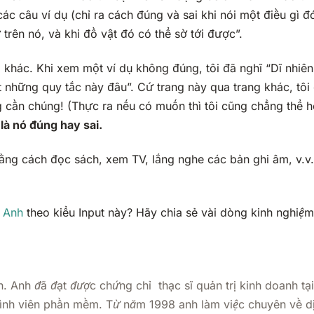
các câu ví dụ (chỉ ra cách đúng và sai khi nói một điều gì 
trên nó, và khi đồ vật đó có thể sờ tới được”.
 khác. Khi xem một ví dụ không đúng, tôi đã nghĩ “Dĩ nhiên
t những quy tắc này đâu”. Cứ trang này qua trang khác, tô
g cần chúng! (Thực ra nếu có muốn thì tôi cũng chẳng thể
là nó đúng hay sai.
Bằng cách đọc sách, xem TV, lắng nghe các bản ghi âm, v.v…
g Anh
theo kiểu Input này? Hãy chia sẻ vài dòng kinh nghiệm
n. Anh đã đạt được chứng chỉ thạc sĩ quản trị kinh doanh t
 trình viên phần mềm. Từ năm 1998 anh làm việc chuyên về d