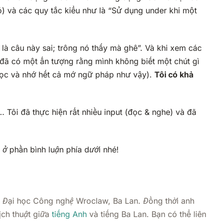
đó) và các quy tắc kiểu như là “Sử dụng
under
khi một
 là câu này sai; trông nó thấy mà ghê”. Và khi xem các
i đã có một ấn tượng rằng mình không biết một chút gì
 học và nhớ hết cả mớ ngữ pháp như vậy).
Tôi có khả
 Tôi đã thực hiện rất nhiều input (đọc & nghe) và đã
 ở phần bình luận phía dưới nhé!
ại Đại học Công nghệ Wroclaw, Ba Lan. Đồng thời anh
ịch thuật giữa
tiếng Anh
và tiếng Ba Lan. Bạn có thể liên