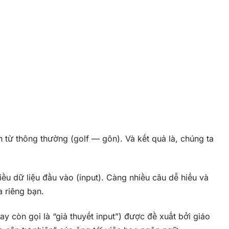
h từ thông thường (
golf
— gôn). Và kết quả là, chúng ta
ều dữ liệu đầu vào (input). Càng nhiều câu dễ hiểu và
a riêng bạn.
hay còn gọi là “giả thuyết input”) được đề xuất bởi giáo