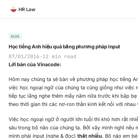
Chuyển
HR Law
đến
phần
nội
dung
BLOG
Học tiếng Anh hiệu quả bằng phương pháp Input
07/01/2016
·
12 min read
Lời bàn của Vinacode:
Hôm nay chúng ta sẽ bàn về phương pháp học tiếng Anh i
việc học ngoại ngữ của chúng ta cũng giống như việc m
tiếp tục lắng nghe thêm mấy năm nữa trước khi bập bẹ
theo thời gian thì các nơ-ron thần kinh kết nối với nha
Việc học ngoại ngữ ở người lớn tuổi thì khó hơn rất nhi
sâu trong bộ não của chúng ta. Bởi vậy mình nghĩ nếu
mình phải input (nghe & đọc)
thật nhiều
. Bộ não em bé