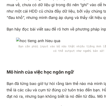
mua về, chưa có dữ liệu gì trong đó nên “ghi” vào dễ h
như một cái HDD cũ chứa đầy dữ liệu, bởi vậy chúng ta 
“đau khổ”, nhưng mình đang áp dụng và thấy rất hiệu 
Bạn hãy đọc bài viết sau để rõ hơn về phương pháp in
Bạn cần phải input vào bộ não thật nhiều tiếng Anh (
có thể output như người bản xứ!
Mô hình của việc học ngôn ngữ
Bạn đã từng bao giờ tự hỏi rằng làm thế nào mà mình l
thế là các câu và cụm từ đúng cứ tuôn trào đến bạn. Hầ
đạt nó ra, nhưng bạn không biết là nó đến từ đâu. Mô hì