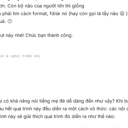
ơn. Còn bộ não của người lớn thì giống
phải tìm cách format, fdisk nó (hay còn gọi là tẩy não
😛
)
quả.
🙂
put này nhé! Chúc bạn thành công.
đọc & nghe) trước khi
ại có khả năng nói tiếng mẹ đẻ dễ dàng đến như vậy? Khi b
u hết quá trình này đều diễn ra một cách vô thức: các nội 
nh này sẽ giải thích quá trình đó diễn ra như thế nào: