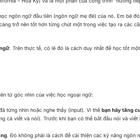
fornia – Hoa Kỳ) và là một phần của công trình “hướng tiế
 học ngôn ngữ đầu tiên (ngôn ngữ mẹ đẻ) của nó. Em bé đó
àng trở nên tốt hơn từng chút một trong việc tạo ra các câ
 ngữ
. Trên thực tế, có lẽ đó là cách duy nhất để học tốt mộ
rên từ góc nhìn của việc học ngoại ngữ:
ã từng nhìn hoặc nghe thấy (input). Vì thế
bạn hãy tăng c
ng cả viết và nói). Trước khi bạn có thể bắt đầu nói và viế
ằng
. Đó không phải là cách để cải thiện các kỹ năng ngôn 