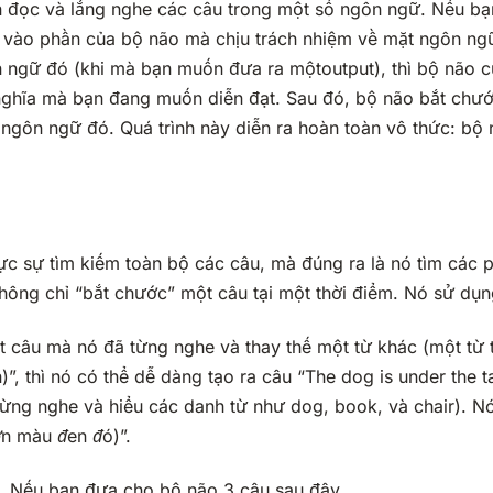
n đọc và lắng nghe các câu trong một số ngôn ngữ. Nếu bạn
ữ vào phần của bộ não mà chịu trách nhiệm về mặt ngôn ng
ôn ngữ đó (khi mà bạn muốn đưa ra một
output
), thì bộ não
ghĩa mà bạn đang muốn diễn đạt. Sau đó, bộ não bắt chướ
 ngôn ngữ đó. Quá trình này diễn ra hoàn toàn vô thức: bộ
hực sự tìm kiếm toàn bộ các câu, mà đúng ra là nó tìm các 
hông chỉ “bắt chước” một câu tại một thời điểm. Nó sử dụn
một câu mà nó đã từng nghe và thay thế một từ khác (một từ
n
)”, thì nó có thể dễ dàng tạo ra câu “The dog is under the t
từng nghe và hiểu các danh từ như
dog
,
book
, và
chair
). N
ớn màu đen đó
)”.
. Nếu bạn đưa cho bộ não 3 câu sau đây,