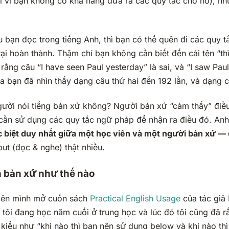
ởi vì bạn không có khả năng đưa ra các quy tắc cho nó), nh
u bạn đọc trong tiếng Anh, thì bạn có thể quên đi các quy
tại hoàn thành. Thậm chí bạn không cần biết đến cái tên “thì
rằng câu “I have seen Paul yesterday” là sai, và “I saw Pau
a bạn đã nhìn thấy dạng câu thứ hai đến 192 lần, và dạng câ
gười nói tiếng bản xứ không? Người bản xứ “cảm thấy” điều
ần sử dụng các quy tắc ngữ pháp để nhận ra điều đó. Anh t
 biệt duy nhất giữa một học viên và một người bản xứ — đ
ut (đọc & nghe) thật nhiều.
h bản xứ như thế nào
tiên mình mở cuốn sách
Practical English Usage
của tác giả
tôi đang học năm cuối ở trung học và lúc đó tôi cũng đã rấ
 kiểu như “khi nào thì bạn nên sử dụng
below
và khi nào th