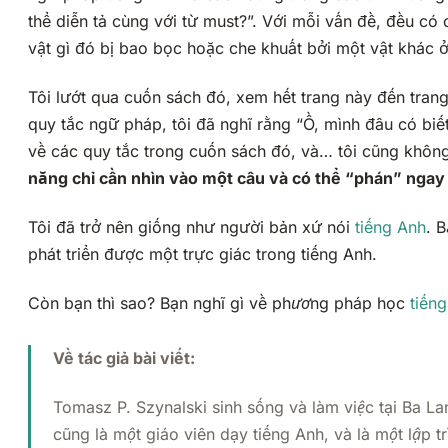
thể diễn tả cùng với từ
must
?”. Với mỗi vấn đề, đều có 
vật gì đó bị bao bọc hoặc che khuất bởi một vật khác ở 
Tôi lướt qua cuốn sách đó, xem hết trang này đến trang
quy tắc ngữ pháp, tôi đã nghĩ rằng “Ồ, mình đâu có biế
về các quy tắc trong cuốn sách đó, và… tôi cũng khôn
năng chỉ cần nhìn vào một câu và có thể “phán” ngay 
Tôi đã trở nên giống như người bản xứ nói
tiếng Anh
. 
phát triển được một trực giác trong tiếng Anh.
Còn bạn thì sao? Bạn nghĩ gì về phương pháp học
tiến
Về tác giả bài viết:
Tomasz P. Szynalski sinh sống và làm việc tại Ba La
cũng là một giáo viên dạy tiếng Anh, và là một lập