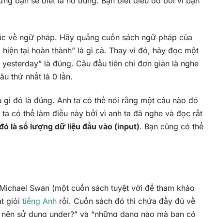
ưng bạn sẽ biết là nó đúng. Bạn biết điều đó bởi vì bạn
 tắc về ngữ pháp. Hãy quẳng cuốn sách ngữ pháp của
 hiện tại hoàn thành” là gì cả. Thay vì đó, hãy đọc một
l yesterday” là đúng. Câu đầu tiên chỉ đơn giản là nghe
u thứ nhất là 0 lần.
 gì đó là đúng. Anh ta có thể nói rằng một câu nào đó
a có thể làm điều này bởi vì anh ta đã nghe và đọc rất
ó là số lượng dữ liệu đầu vào (input)
. Bạn cũng có thể
 Michael Swan (một cuốn sách tuyệt vời để tham khảo
t giỏi
tiếng Anh
rồi. Cuốn sách đó thì chứa đầy đủ về
ì nên sử dụng
under
?” và “những dạng nào mà bạn có