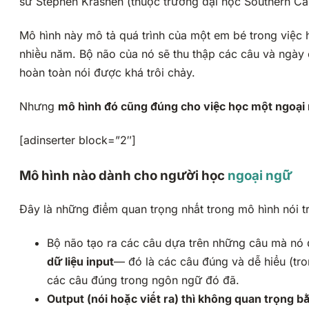
sư Stephen Krashen (thuộc trường đại học Southern Cali
Mô hình này mô tả quá trình của một em bé trong việc
nhiều năm. Bộ não của nó sẽ thu thập các câu và ngày c
hoàn toàn nói được khá trôi chảy.
Nhưng
mô hình đó cũng đúng cho việc học một ngoại
[adinserter block=”2″]
Mô hình nào dành cho người học
ngoại ngữ
Đây là những điểm quan trọng nhất trong mô hình nói t
Bộ não tạo ra các câu dựa trên những câu mà nó đ
dữ liệu input
— đó là các câu đúng và dễ hiểu (tro
các câu đúng trong ngôn ngữ đó đã.
Output (nói hoặc viết ra) thì không quan trọng b