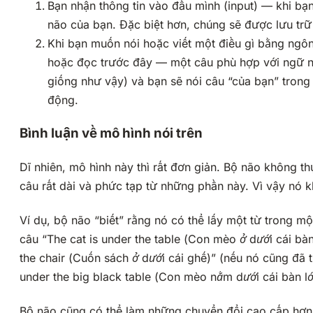
Bạn nhận thông tin vào đầu mình (
input
) — khi bạ
não của bạn. Đặc biệt hơn, chúng sẽ được lưu tr
Khi bạn muốn nói hoặc viết một điều gì bằng ng
hoặc đọc trước đây — một câu phù hợp với ngữ n
giống như vậy) và bạn sẽ nói câu “của bạn” trong
động.
Bình luận về mô hình nói trên
Dĩ nhiên, mô hình này thì rất đơn giản. Bộ não không t
câu rất dài và phức tạp từ những phần này. Vì vậy nó k
Ví dụ, bộ não “biết” rằng nó có thể lấy một từ trong 
câu “The cat is under the table (
Con mèo ở dưới cái bà
the chair (
Cuốn sách ở dưới cái ghế
)” (nếu nó cũng đã 
under the big black table (
Con mèo nằm dưới cái bàn l
Bộ não cũng có thể làm những chuyển đổi cao cấp hơn