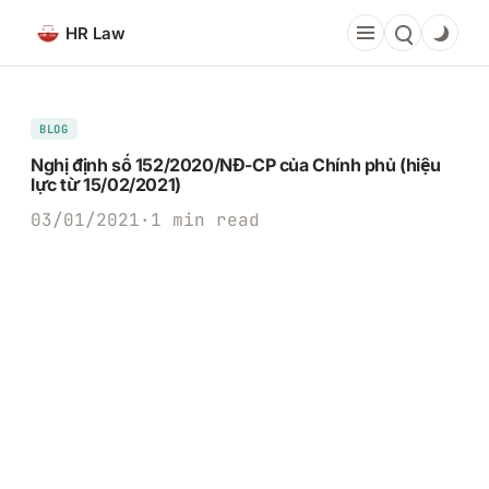
Chuyển
HR Law
đến
phần
nội
dung
BLOG
Nghị định số 152/2020/NĐ-CP của Chính phủ (hiệu
lực từ 15/02/2021)
03/01/2021
·
1 min read