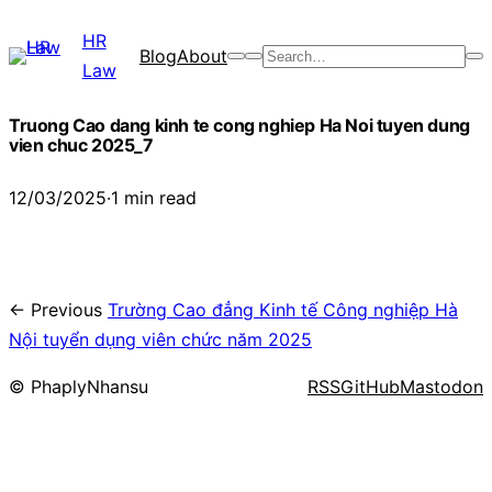
Chuyển
HR
đến
Blog
About
Search
Law
phần
nội
Truong Cao dang kinh te cong nghiep Ha Noi tuyen dung
dung
vien chuc 2025_7
12/03/2025
·
1 min read
← Previous
Trường Cao đẳng Kinh tế Công nghiệp Hà
Nội tuyển dụng viên chức năm 2025
© PhaplyNhansu
RSS
GitHub
Mastodon