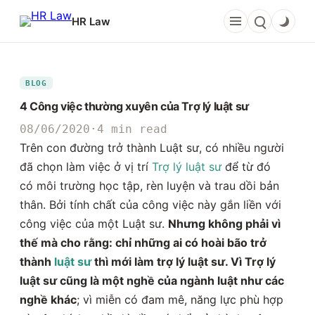
Chuyển
HR Law
đến
phần
nội
dung
BLOG
4 Công việc thường xuyên của Trợ lý luật sư
08/06/2020
·
4 min read
Trên con đường trở thành Luật sư, có nhiều người
đã chọn làm việc ở vị trí
Trợ lý luật sư
để từ đó
có môi trường học tập, rèn luyện và trau dồi bản
thân. Bởi tính chất của công việc này gắn liền với
công việc của một Luật sư.
Nhưng không phải vì
thế mà cho rằng: chỉ những ai có hoài bão trở
thành
luật sư
thì mới làm trợ lý luật sư. Vì Trợ lý
luật sư cũng là một nghề của ngành luật như các
nghề khác
; vì miễn có đam mê, năng lực phù hợp