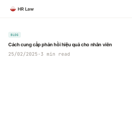
Chuyển
HR Law
đến
phần
nội
dung
BLOG
Cách cung cấp phản hồi hiệu quả cho nhân viên
25/02/2025
·
3 min read