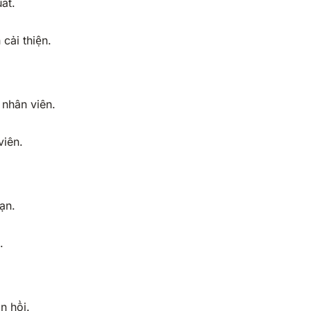
ất.
cải thiện.
nhân viên.
viên.
ạn.
.
n hồi.