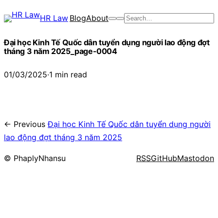
Chuyển
HR Law
Blog
About
Search
đến
phần
Đại học Kinh Tế Quốc dân tuyển dụng người lao động đợt
nội
tháng 3 năm 2025_page-0004
dung
01/03/2025
·
1 min read
← Previous
Đại học Kinh Tế Quốc dân tuyển dụng người
lao động đợt tháng 3 năm 2025
© PhaplyNhansu
RSS
GitHub
Mastodon