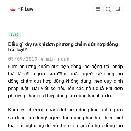
Chuyển
HR Law
đến
phần
nội
dung
BLOG
Điều gì xảy ra khi đơn phương chấm dứt hợp đồng
trái luật?
05/09/2019
·
4 min read
Đơn phương chấm dứt hợp đồng lao độn
g
trái pháp
luật là việc người lao động hoặc người sử dụng lao
động chấm dứt hợp đồng không đúng theo quy định
pháp luật. Bài viết sẽ nêu lên các hậu quả khi đơn
phương chấm dứt hợp đồng lao động trái pháp luật
Khi đơn phương chấm dứt hợp đồng trái luật, người
sử dụng lao động/ người lao động phải thực hiện một
loạt các nghĩa vụ đối với bên còn lại của hợp đồng lao