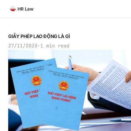
Chuyển
HR Law
đến
phần
nội
dung
GIẤY PHÉP LAO ĐỘNG LÀ GÌ
27/11/2023
·
1 min read