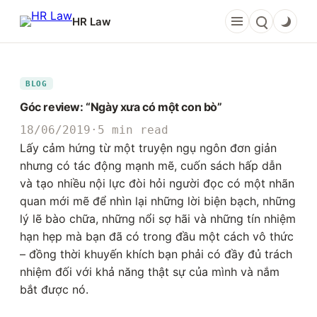
Chuyển
HR Law
đến
phần
nội
dung
BLOG
Góc review: “Ngày xưa có một con bò”
18/06/2019
·
5 min read
Lấy cảm hứng từ một truyện ngụ ngôn đơn giản
nhưng có tác động mạnh mẽ, cuốn sách hấp dẫn
và tạo nhiều nội lực đòi hỏi người đọc có một nhãn
quan mới mẽ để nhìn lại những lời biện bạch, những
lý lẽ bào chữa, những nổi sợ hãi và những tín nhiệm
hạn hẹp mà bạn đã có trong đầu một cách vô thức
– đồng thời khuyến khích bạn phải có đầy đủ trách
nhiệm đối với khả năng thật sự của mình và nắm
bắt được nó.