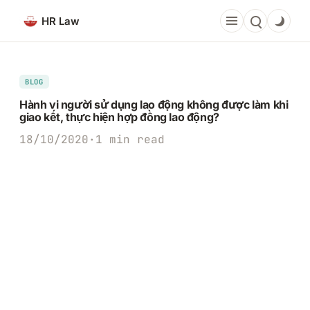
Chuyển
HR Law
đến
phần
nội
dung
BLOG
Hành vi người sử dụng lao động không được làm khi
giao kết, thực hiện hợp đồng lao động?
18/10/2020
·
1 min read