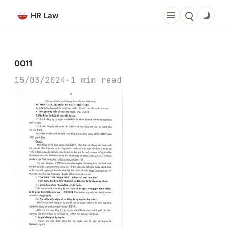
Chuyển
HR Law
đến
phần
nội
dung
0011
15/03/2024
·
1 min read