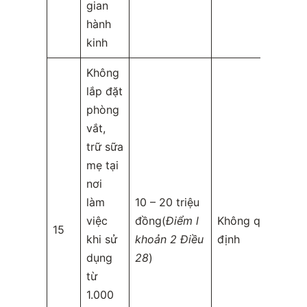
gian
hành
kinh
Không
lắp đặt
phòng
vắt,
trữ sữa
mẹ tại
nơi
làm
10 – 20 triệu
việc
đồng(
Điểm l
Không quy
15
khi sử
khoản 2 Điều
định
dụng
28
)
từ
1.000