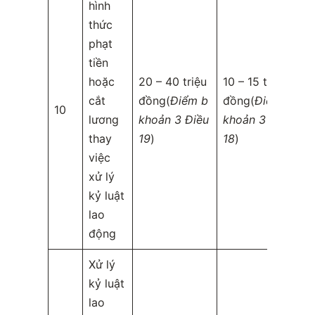
hình
thức
phạt
tiền
hoặc
20 – 40 triệu
10 – 15 triệu
cắt
đồng(
Điểm b
đồng(
Điểm b
10
lương
khoản 3 Điều
khoản 3 Điều
thay
19
)
18
)
việc
xử lý
kỷ luật
lao
động
Xử lý
kỷ luật
lao