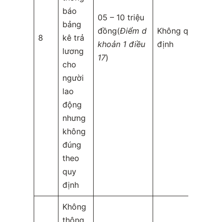
báo
05 – 10 triệu
bảng
đồng(
Điểm d
Không quy
8
kê trả
khoản 1 điều
định
lương
17
)
cho
người
lao
động
nhưng
không
đúng
theo
quy
định
Không
thông