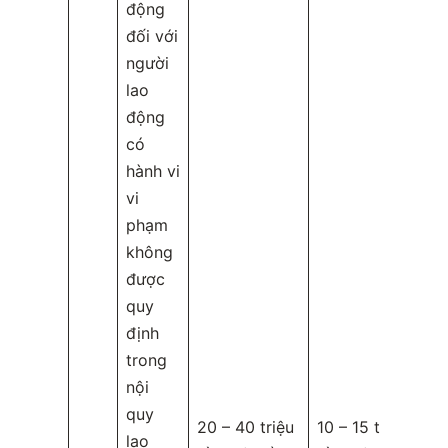
động
đối với
người
lao
động
có
hành vi
vi
phạm
không
được
quy
định
trong
nội
quy
20 – 40 triệu
10 – 15 triệu
lao