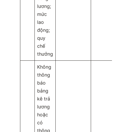
lương;
mức
lao
động;
quy
chế
thưởng
Không
thông
báo
bảng
kê trả
lương
hoặc
có
thông