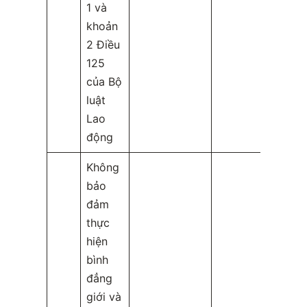
1 và
khoản
2 Điều
125
của Bộ
luật
Lao
động
Không
bảo
đảm
thực
hiện
bình
đẳng
giới và