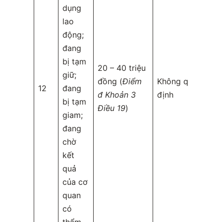
dụng
lao
động;
đang
bị tạm
20 – 40 triệu
giữ;
đồng (
Điểm
Không quy
12
đang
đ Khoản 3
định
bị tạm
Điều 19
)
giam;
đang
chờ
kết
quả
của cơ
quan
có