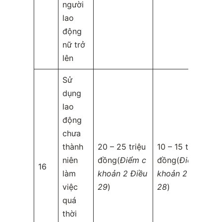
người
lao
động
nữ trở
lên
Sử
dụng
lao
động
chưa
thành
20 – 25 triệu
10 – 15 triệu
niên
đồng(
Điểm c
đồng(
Điểm b
16
làm
khoản 2 Điều
khoản 2 Điều
việc
29
)
28
)
quá
thời