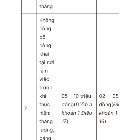
tháng
Không
công
bố
công
khai
tại nơi
làm
việc
trước
khi
05 – 10 triệu
02 – 05 triệu
thực
đồng(
Điểm a
đồng(
Điểm a
7
hiện:
khoản 1 Điều
khoản 1 điều
thang
17
)
16
)
lương,
bảng