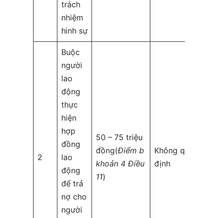
trách
nhiệm
hình sự
Buộc
người
lao
động
thực
hiện
hợp
50 – 75 triệu
đồng
đồng(
Điểm b
Không quy
2
lao
khoản 4 Điều
định
động
11
)
để trả
nợ cho
người