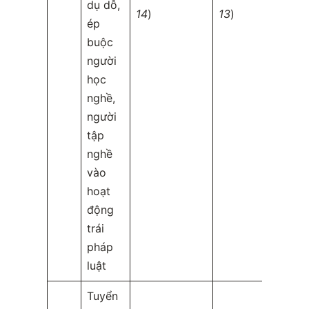
dụ dỗ,
14
)
13
)
ép
buộc
người
học
nghề,
người
tập
nghề
vào
hoạt
động
trái
pháp
luật
Tuyển