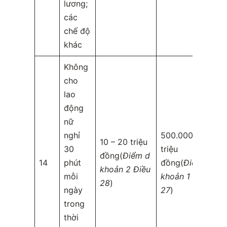
lương;
các
chế độ
khác
Không
cho
lao
động
nữ
nghỉ
500.000 – 01
10 – 20 triệu
30
triệu
đồng(
Điểm d
14
phút
đồng(
Điểm b
khoản 2 Điều
mỗi
khoản 1 Điều
28
)
ngày
27
)
trong
thời