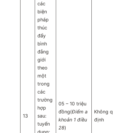
các
biện
pháp
thúc
đẩy
bình
đẳng
giới
theo
một
trong
các
trường
05 – 10 triệu
hợp
đồng(
Điểm a
Không quy
13
sau:
khoản 1 điều
định
tuyển
28
)
dụng;