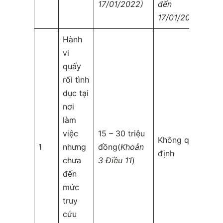
17/01/2022)
đến
17/01/2022)
Hành
vi
quấy
rối tình
dục tại
nơi
làm
việc
15 – 30 triệu
Không quy
1
nhưng
đồng(
Khoản
định
chưa
3 Điều 11
)
đến
mức
truy
cứu