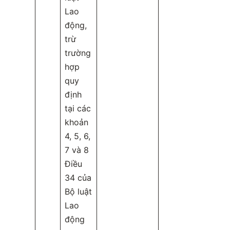
Lao
động,
trừ
trường
hợp
quy
định
tại các
khoản
4, 5, 6,
7 và 8
Điều
34 của
Bộ luật
Lao
động