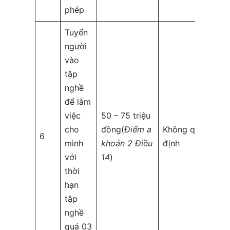
phép
Tuyển
người
vào
tập
nghề
để làm
việc
50 – 75 triệu
cho
đồng(
Điểm a
Không quy
6
mình
khoản 2 Điều
định
với
14
)
thời
hạn
tập
nghề
quá 03