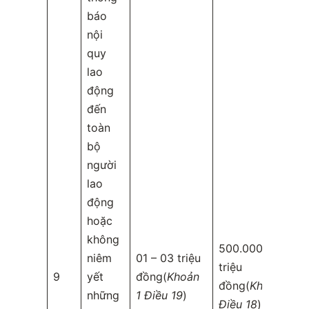
báo
nội
quy
lao
động
đến
toàn
bộ
người
lao
động
hoặc
không
500.000 – 01
niêm
01 – 03 triệu
triệu
9
yết
đồng(
Khoản
đồng(
Khoản 1
những
1 Điều 19
)
Điều 18
)