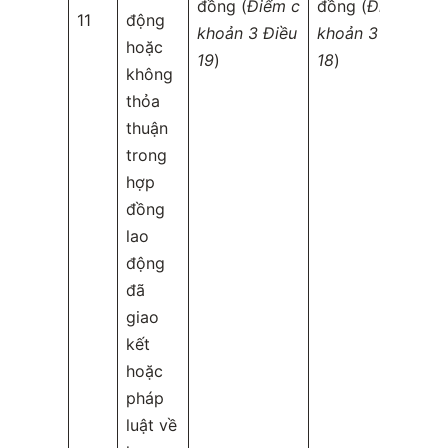
đồng (
Điểm c
đồng (
Điểm c
11
động
khoản 3 Điều
khoản 3 Điều
hoặc
19
)
18
)
không
thỏa
thuận
trong
hợp
đồng
lao
động
đã
giao
kết
hoặc
pháp
luật về