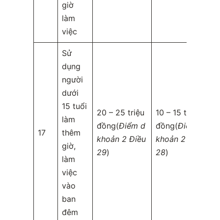
giờ
làm
việc
Sử
dụng
người
dưới
15 tuổi
20 – 25 triệu
10 – 15 triệu
làm
đồng(
Điểm d
đồng(
Điểm c
17
thêm
khoản 2 Điều
khoản 2 Điều
giờ,
29
)
28
)
làm
việc
vào
ban
đêm