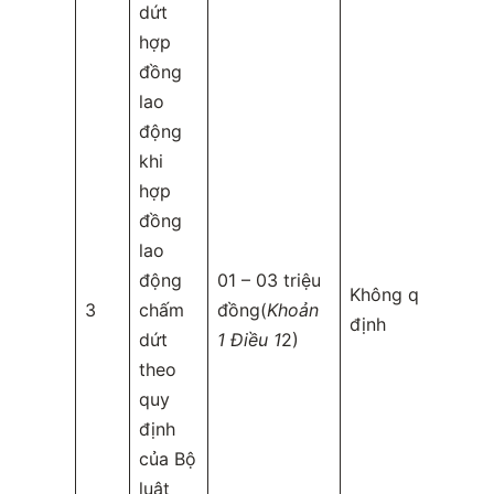
dứt
hợp
đồng
lao
động
khi
hợp
đồng
lao
động
01 – 03 triệu
Không quy
3
chấm
đồng(
Khoản
định
dứt
1 Điều 1
2)
theo
quy
định
của Bộ
luật