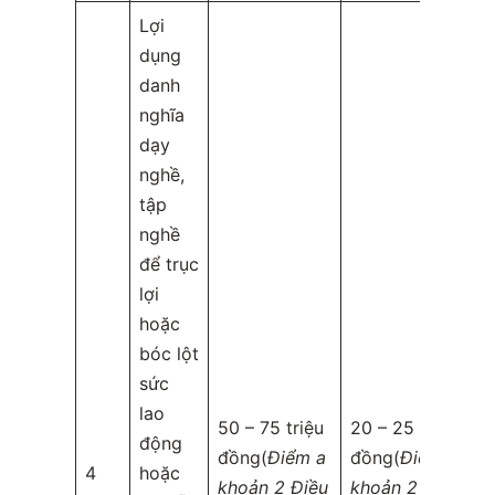
Lợi
dụng
danh
nghĩa
dạy
nghề,
tập
nghề
để trục
lợi
hoặc
bóc lột
sức
lao
50 – 75 triệu
20 – 25 triệu
động
đồng(
Điểm a
đồng(
Điểm a
4
hoặc
khoản 2 Điều
khoản 2 Điều