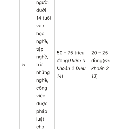
người
dưới
14 tuổi
vào
học
nghề,
tập
50 – 75 triệu
20 – 25 triệu
nghề,
đồng(
Điểm b
đồng(
Điểm b
5
trừ
khoản 2 Điều
khoản 2 Điều
những
14
)
13
)
nghề,
công
việc
được
pháp
luật
cho