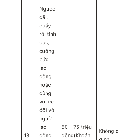
Ngược
đãi,
quấy
rối tình
dục,
cưỡng
bức
lao
động,
hoặc
dùng
vũ lực
đối với
người
lao
50 – 75 triệu
Không quy
18
động
đồng(Khoản
định