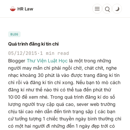
Chuyển
HR Law
đến
phần
nội
dung
BLOG
Quá trình đăng kí tín chỉ
05/12/2015
·
1 min read
Blogger
Thư Viện Luật Học
là một trong những
người may mắn chỉ phải ngồi chờ, chát chít, nghe
nhạc khoảng 30 phút là vào được trang đăng kí tín
chỉ rồi và đăng kí tín chỉ xong. Nếu bạn tò mò cách
đăng kí như thế nào thì có thể tua đến phút thứ
10:00 để xem nhé. Trong quá trình đăng kí do số
lượng người truy cập quá cao, sever web trường
chịu tải cao nên dẫn đến tình trạng sập (
các bạn
cứ tưởng tượng 1 chiếc thuyền ngày bình thường chỉ
có một hai người đi những đến 1 ngày đẹp trời có