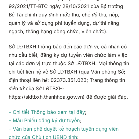
92/2021/TT-BTC ngày 28/10/2021 của Bộ trưởng
Bộ Tài chính quy định mức thu, chế độ thu, nộp,
quản lý và sử dụng phí tuyển dụng, dự thi nâng
ngạch, thăng hạng công chức, viên chức).
Sở LĐTBXH thông báo đến các đơn vị, cá nhân có
nhu cầu biết, đăng ký dự tuyển viên chức làm việc
tại các đơn vị trực thuộc Sở LĐTBXH. Mọi thông tin
chi tiết liên hệ về Sở LĐTBXH
(qua Văn phòng Sở;
điện thoại liên hệ: 02373.851.023
; Trang thông tin
điện tử của Sở LĐTBXH:
https://sldtbxh.thanhhoa.gov.vn
)
để được giải đáp.
– Chi tiết Thông báo xem tại đây
;
– Mẫu Phiếu đăng ký dự tuyển
;
– Văn bản phê duyệt kế hoạch tuyển dụng viên
chức của Chủ tịch UBND tỉnh
;