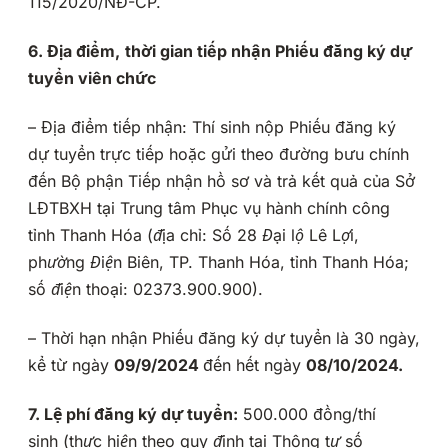
115/2020/NĐ-CP.
6
.
Đ
ịa điểm
,
t
hời gian tiếp nhận Phiếu đăng ký dự
tuyển viên chức
– Địa điểm tiếp nhận: Thí sinh nộp Phiếu đăng ký
dự tuyển trực tiếp hoặc gửi theo đường bưu chính
đến Bộ phận Tiếp nhận hồ sơ và trả kết quả của Sở
LĐTBXH tại Trung tâm Phục vụ hành chính công
tỉnh Thanh Hóa
(
đ
ịa chỉ: S
ố 28 Đại lộ Lê Lợi,
phường Điện Biên, TP. Thanh Hóa, tỉnh Thanh Hóa;
số điện thoại: 02373.900.900
).
– Thời hạn nhận Phiếu đăng ký dự tuyển là 30 ngày,
kể từ ngày
09/9
/20
24
đến hết ngày
08/10/2024.
7
. Lệ phí đăng ký dự tuyển
:
500.000 đồng/thí
sinh
(thực hiện theo quy định tại Thông tư số