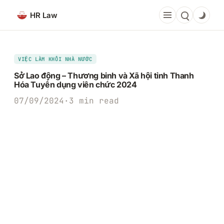
Chuyển
HR Law
đến
phần
nội
dung
VIỆC LÀM KHỐI NHÀ NƯỚC
Sở Lao động – Thương binh và Xã hội tỉnh Thanh
Hóa Tuyển dụng viên chức 2024
07/09/2024
·
3 min read