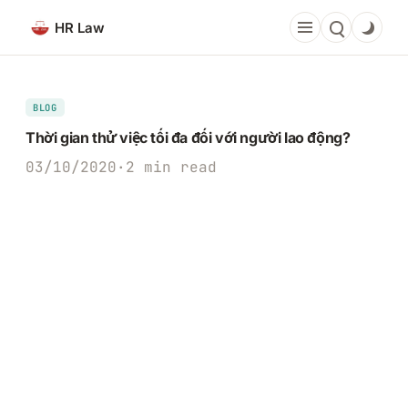
Chuyển
HR Law
đến
phần
nội
dung
BLOG
Thời gian thử việc tối đa đối với người lao động?
03/10/2020
·
2 min read