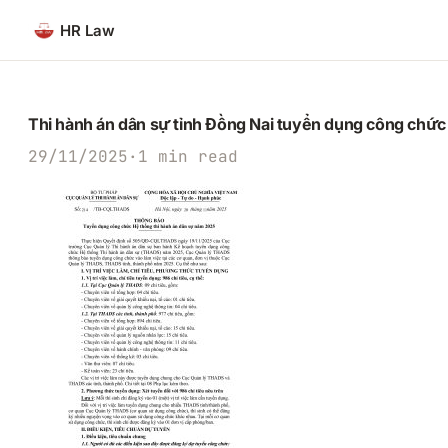
Chuyển
HR Law
đến
phần
nội
dung
Thi hành án dân sự tỉnh Đồng Nai tuyển dụng công chứ
29/11/2025
·
1 min read