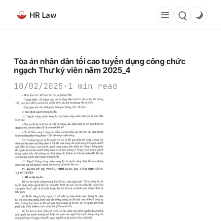
Chuyển
HR Law
đến
phần
nội
dung
Tòa án nhân dân tối cao tuyển dụng công chức
ngạch Thư ký viên năm 2025_4
10/02/2025
·
1 min read