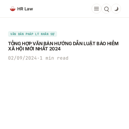
Chuyển
HR Law
đến
phần
nội
dung
VĂN BẢN PHÁP LÝ NHÂN SỰ
TỔNG HỢP VĂN BẢN HƯỚNG DẪN LUẬT BẢO HIỂM
XÃ HỘI MỚI NHẤT 2024
02/09/2024
·
1 min read