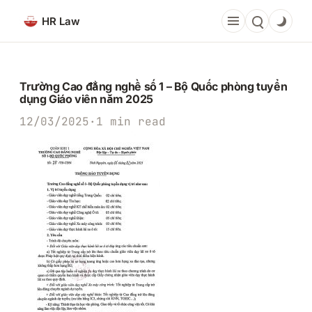
Chuyển
HR Law
đến
phần
nội
dung
Trường Cao đẳng nghề số 1 – Bộ Quốc phòng tuyển
dụng Giáo viên năm 2025
12/03/2025
·
1 min read