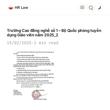
Chuyển
HR Law
đến
phần
nội
dung
Trường Cao đẳng nghề số 1 – Bộ Quốc phòng tuyển
dụng Giáo viên năm 2025_2
15/02/2025
·
1 min read