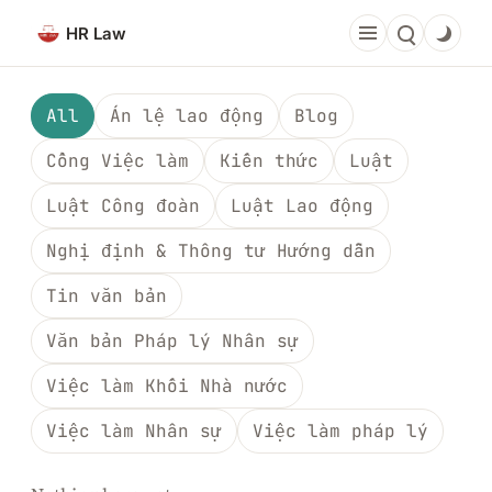
Chuyển
HR Law
đến
phần
nội
All
Án lệ lao động
Blog
dung
Cổng Việc làm
Kiến thức
Luật
Luật Công đoàn
Luật Lao động
Nghị định & Thông tư Hướng dẫn
Tin văn bản
Văn bản Pháp lý Nhân sự
Việc làm Khối Nhà nước
Việc làm Nhân sự
Việc làm pháp lý