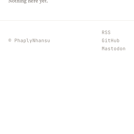
Nothing here yet.
RSS
© PhaplyNhansu
GitHub
Mastodon