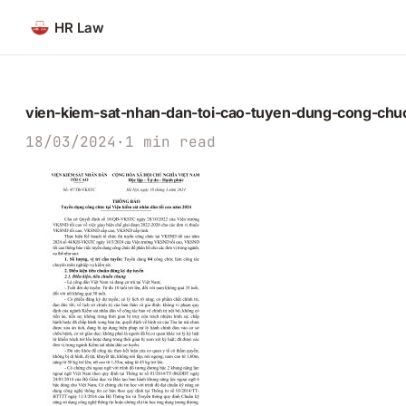
Chuyển
HR Law
đến
phần
nội
dung
vien-kiem-sat-nhan-dan-toi-cao-tuyen-dung-cong-ch
18/03/2024
·
1 min read