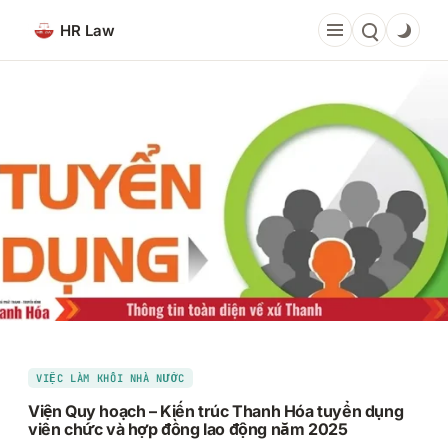
Chuyển
HR Law
đến
phần
nội
dung
VIỆC LÀM KHỐI NHÀ NƯỚC
Viện Quy hoạch – Kiến trúc Thanh Hóa tuyển dụng
viên chức và hợp đồng lao động năm 2025