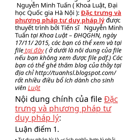
Nguyễn Minh Tuấn ( Khoa Luật, Đại
học Quốc gia Hà Nội ):
Đặc trưng và
phương pháp tư duy pháp lý
được
thuyết trình bởi Tiến sĩ Nguyễn Minh
Tuấn
tại Khoa Luật – ĐHQGHN, ngày
17/11/ 2015, các bạn có thể xem và tại
file
tại đây
( ở dưới là nôi dung của file
nếu bạn không xem được file pdf.) Các
bạn có thể ghé thăm blog của thầy tại
địa chỉ http://tuanhsl.blogspot.com/
rất nhiều điều bổ ích dành cho sinh
viên
Luật
Nội dung chính của file
Đặc
trưng và phương pháp tư
duy pháp lý
:
Luận điểm 1.
• Tư duy pháp lý: là «cách nghĩ» hợp lý phải