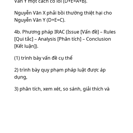
Văn Y một cách có lỗi (D+E=A+B).
Nguyễn Văn X phải bồi thường thiệt hại cho
Nguyễn Văn Y (D+E=C).
4b. Phương pháp IRAC (Issue [Vấn đề] – Rules
[Qui tắc] – Analysis [Phân tích] – Conclusion
[Kết luận]).
(1) trình bày vấn đề cụ thể
2) trình bày quy phạm pháp luật được áp
dụng,
3) phân tích, xem xét, so sánh, giải thích và
4) đưa ra kết luận)
4c. Phương pháp bắc cầu
(A giống B, vì vậy qui tắc A áp dụng cho B).