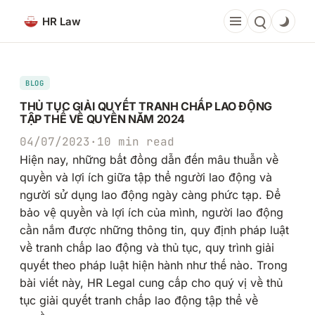
Chuyển
HR Law
đến
phần
nội
dung
BLOG
THỦ TỤC GIẢI QUYẾT TRANH CHẤP LAO ĐỘNG
TẬP THỂ VỀ QUYỀN NĂM 2024
04/07/2023
·
10 min read
Hiện nay, những bất đồng dẫn đến mâu thuẫn về
quyền và lợi ích giữa tập thể người lao động và
người sử dụng lao động ngày càng phức tạp. Để
bảo vệ quyền và lợi ích của mình, người lao động
cần nắm được những thông tin, quy định pháp luật
về tranh chấp lao động và thủ tục, quy trình giải
quyết theo pháp luật hiện hành như thế nào. Trong
bài viết này, HR Legal cung cấp cho quý vị về thủ
tục giải quyết tranh chấp lao động tập thể về